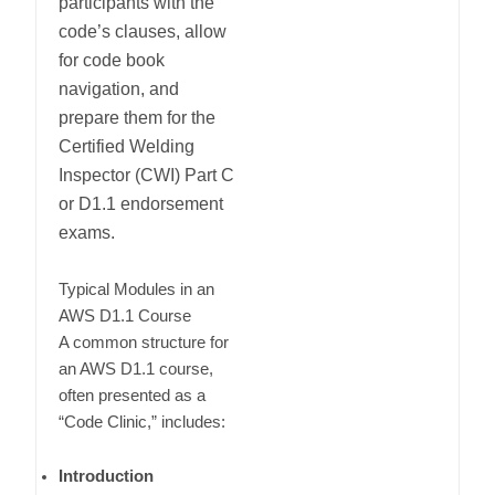
participants with the
code’s clauses, allow
for code book
navigation, and
prepare them for the
Certified Welding
Inspector (CWI) Part C
or D1.1 endorsement
exams.
Typical Modules in an
AWS D1.1 Course
A common structure for
an AWS D1.1 course,
often presented as a
“Code Clinic,” includes:
Introduction