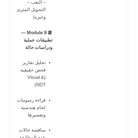
– التعب –
التحويل المترى
وغيره)
📗 Module 8 —
تطبيقات عملية
ودراسات حالة
تحليل تقارير
فحص حقيقية
(Visual &
NDT)
قراءة رسومات
لحام هندسية
وتفسيرها
مناقشة حالات
عدم المطابقة