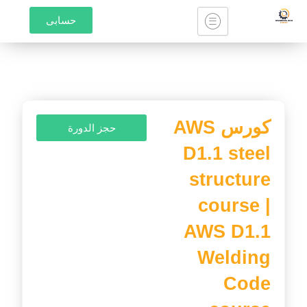
خطي
حسابى
لى
لمحتوى
كورس AWS
حجز الدورة
D1.1 steel
structure
course |
AWS D1.1
Welding
Code