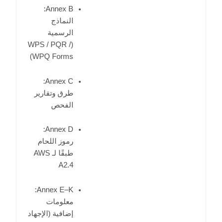
Annex B:
النماذج
الرسمية
(WPS / PQR /
WPQ Forms)
Annex C:
طرق وتقارير
الفحص
Annex D:
رموز اللحام
طبقًا لـ AWS
A2.4
Annex E–K:
معلومات
إضافية (الإجهاد