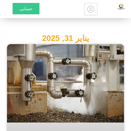
خطي
حسابى
لى
لمحتوى
يناير 31, 2025